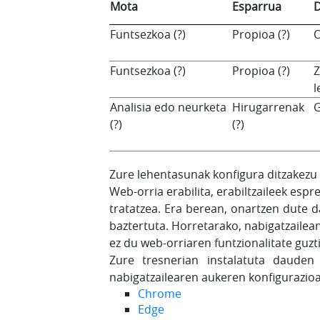
Mota
Esparrua
D
Funtsezkoa
(?)
Propioa
(?)
O
Funtsezkoa
(?)
Propioa
(?)
Z
l
Analisia edo neurketa
Hirugarrenak
G
(?)
(?)
Zure lehentasunak konfigura ditzakezu
Web-orria erabilita, erabiltzaileek es
tratatzea. Era berean, onartzen dute 
baztertuta. Horretarako, nabigatzailea
ez du web-orriaren funtzionalitate guzt
Zure tresnerian instalatuta dauden
nabigatzailearen aukeren konfigurazioa
Chrome
Edge