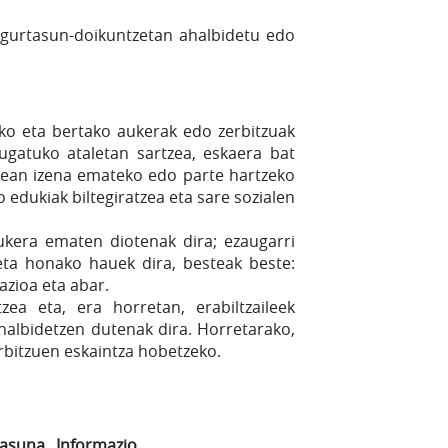
segurtasun-doikuntzetan ahalbidetu edo
eko eta bertako aukerak edo zerbitzuak
mugatuko ataletan sartzea, eskaera bat
tean izena emateko edo parte hartzeko
edukiak biltegiratzea eta sare sozialen
 aukera ematen diotenak dira; ezaugarri
 eta honako hauek dira, besteak beste:
azioa eta abar.
zea eta, era horretan, erabiltzaileek
ahalbidetzen dutenak dira. Horretarako,
rbitzuen eskaintza hobetzeko.
tasuna
Informazio