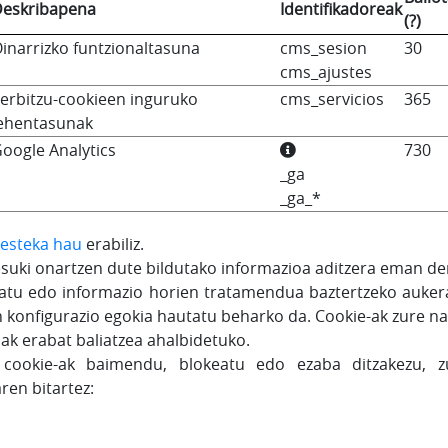
eskribapena
Identifikadoreak
(?)
inarrizko funtzionaltasuna
cms_sesion
30
cms_ajustes
erbitzu-cookieen inguruko
cms_servicios
365
ehentasunak
oogle Analytics
730
_ga
_ga_*
esteka hau
erabiliz.
presuki onartzen dute bildutako informazioa aditzera eman 
datu edo informazio horien tratamendua baztertzeko aukera
n konfigurazio egokia hautatu beharko da. Cookie-ak zure n
iak erabat baliatzea ahalbidetuko.
 cookie-ak baimendu, blokeatu edo ezaba ditzakezu, z
ren bitartez: