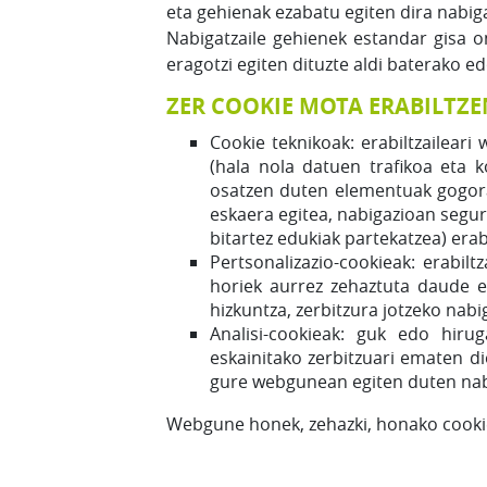
eta gehienak ezabatu egiten dira nabiga
Nabigatzaile gehienek estandar gisa o
eragotzi egiten dituzte aldi baterako 
ZER COOKIE MOTA ERABILTZ
Cookie teknikoak: erabiltzailear
(hala nola datuen trafikoa eta k
osatzen duten elementuak gogora
eskaera egitea, nabigazioan segur
bitartez edukiak partekatzea) era
Pertsonalizazio-cookieak: erabil
horiek aurrez zehaztuta daude er
hizkuntza, zerbitzura jotzeko nabi
Analisi-cookieak: guk edo hirug
eskainitako zerbitzuari ematen di
gure webgunean egiten duten nabi
Webgune honek, zehazki, honako cookie 