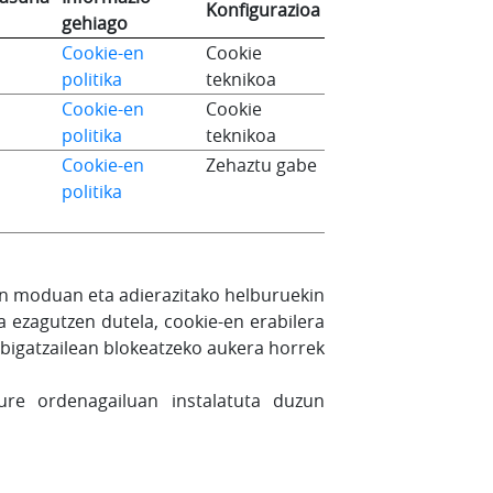
Konfigurazioa
gehiago
Cookie-en
Cookie
politika
teknikoa
Cookie-en
Cookie
politika
teknikoa
Cookie-en
Zehaztu gabe
politika
den moduan eta adierazitako helburuekin
 ezagutzen dutela, cookie-en erabilera
abigatzailean blokeatzeko aukera horrek
ure ordenagailuan instalatuta duzun