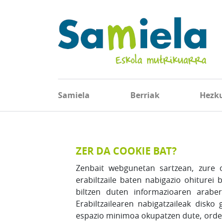
Samiela
Berriak
Hezk
ZER DA COOKIE BAT?
Zenbait webgunetan sartzean, zure o
erabiltzaile baten nabigazio ohiturei
biltzen duten informazioaren araber
Erabiltzailearen nabigatzaileak disk
espazio minimoa okupatzen dute, ordena