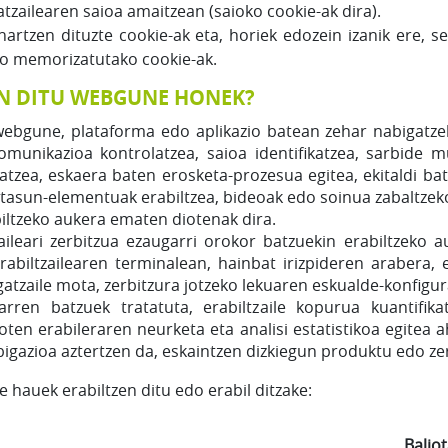
tzailearen saioa amaitzean (saioko cookie-ak dira).
nartzen dituzte cookie-ak eta, horiek edozein izanik ere, 
edo memorizatutako cookie-ak.
EN DITU WEBGUNE HONEK?
i webgune, plataforma edo aplikazio batean zehar nabigatz
omunikazioa kontrolatzea, saioa identifikatzea, sarbide 
tzea, eskaera baten erosketa-prozesua egitea, ekitaldi ba
tasun-elementuak erabiltzea, bideoak edo soinua zabaltzeko 
biltzeko aukera ematen diotenak dira.
tzaileari zerbitzua ezaugarri orokor batzuekin erabiltzeko
abiltzailearen terminalean, hainbat irizpideren arabera,
gatzaile mota, zerbitzura jotzeko lekuaren eskualde-konfigur
arren batzuek tratatuta, erabiltzaile kopurua kuantifikat
oten erabileraren neurketa eta analisi estatistikoa egitea 
gazioa aztertzen da, eskaintzen dizkiegun produktu edo ze
hauek erabiltzen ditu edo erabil ditzake:
Balio