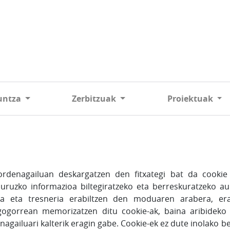
untza
Zerbitzuak
Proiektuak
rdenagailuan deskargatzen den fitxategi bat da cookie
 buruzko informazioa biltegiratzeko eta berreskuratzeko a
a eta tresneria erabiltzen den moduaren arabera, erabi
o gogorrean memorizatzen ditu cookie-ak, baina aribideko 
gailuari kalterik eragin gabe. Cookie-ek ez dute inolako ber