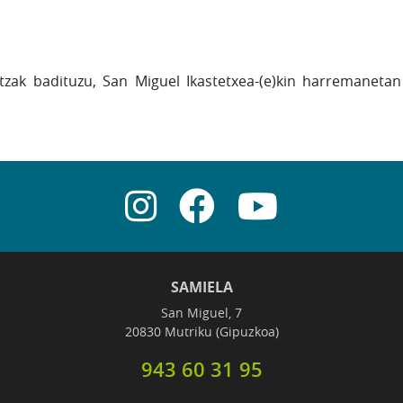
ntzak badituzu, San Miguel Ikastetxea-(e)kin harremanetan
SAMIELA
San Miguel, 7
20830 Mutriku (Gipuzkoa)
943 60 31 95