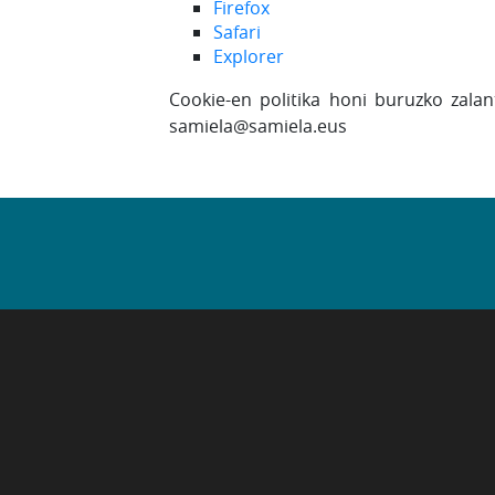
Firefox
Safari
Explorer
Cookie-en politika honi buruzko zala
samiela@samiela.eus