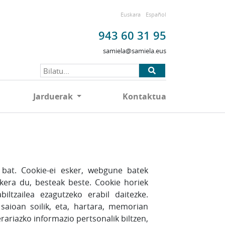
Euskara
Español
943 60 31 95
samiela@samiela.eus
Jarduerak
Kontaktua
 bat. Cookie-ei esker, webgune batek
ukera du, besteak beste. Cookie horiek
ltzailea ezagutzeko erabil daitezke.
saioan soilik, eta, hartara, memorian
ariazko informazio pertsonalik biltzen,