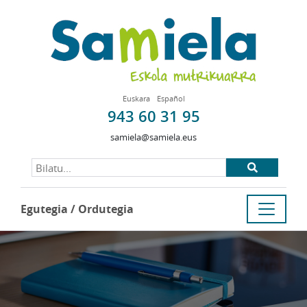
Euskara
Español
943 60 31 95
samiela@samiela.eus
Egutegia / Ordutegia