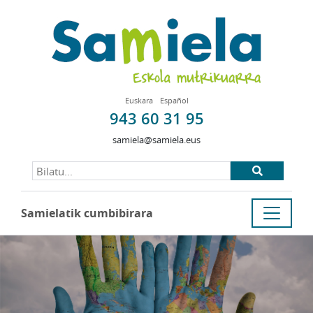
Euskara
Español
943 60 31 95
samiela@samiela.eus
Samielatik cumbibirara