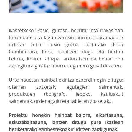
Ikastetxeko ikasle, guraso, herritar eta irakasleon
borondate eta laguntzarekin aurrera daramagu 5
urtetan zehar ilusio guztiz. Lortutako dirua
Cumbibirara, Peru, bidaltzen dugu eta bertan
Leticia, Imaren ahizpa, arduratzen da behar den
azpiegitura guztiaz haurrek egunero gosal dezaten.
Urte hauetan hainbat ekintza ezberdin egin ditugu:
otarren zozketak, egutegien salmentak,
produktuen (boligrafo, lepoko, katiluak…)
salmentak, ordenagailu eta tableten zozketak...
Proiektu honekin hainbat balore, elkartasuna,
eskuzabaltasuna, lantzen ditugu gure ikasleen
heziketarako ezinbestekoak iruditzen zaizkigunak.