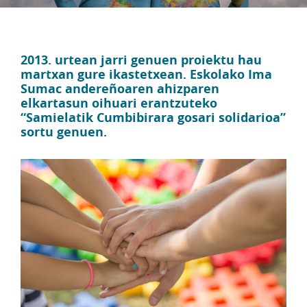
2013. urtean jarri genuen proiektu hau
martxan gure ikastetxean. Eskolako Ima
Sumac andereñoaren ahizparen
elkartasun oihuari erantzuteko
“Samielatik Cumbibirara gosari solidarioa”
sortu genuen.