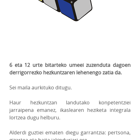
6 eta 12 urte bitarteko umeei zuzenduta dagoen
derrigorrezko hezkuntzaren lehenengo zatia da.
Sei maila aurkituko ditugu.
Haur hezkuntzan landutako konpetentziei
jarraipena emanez, ikaslearen heziketa integrala
lortzea dugu helburu.
Alderdi guztiei ematen diegu garrantzia: pertsona,