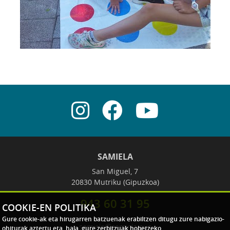
SAMIELA
San Miguel, 7
20830 Mutriku (Gipuzkoa)
943 60 31 95
COOKIE-EN POLITIKA
Gure cookie-ak eta hirugarren batzuenak erabiltzen ditugu zure nabigazio-
samiela@samiela.eus
ohiturak aztertu eta, hala, gure zerbitzuak hobetzeko.