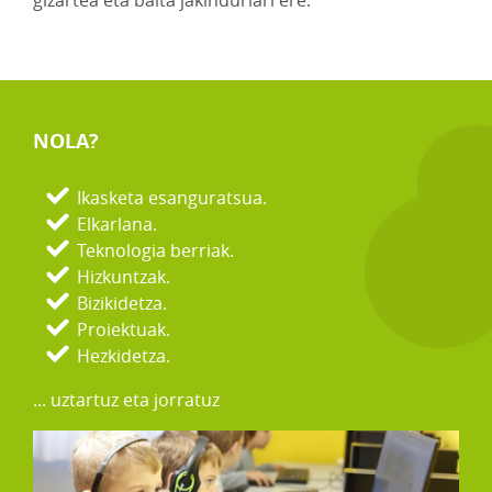
gizartea eta baita jakinduriari ere.
NOLA?
Ikasketa esanguratsua.
Elkarlana.
Teknologia berriak.
Hizkuntzak.
Bizikidetza.
Proiektuak.
Hezkidetza.
... uztartuz eta jorratuz