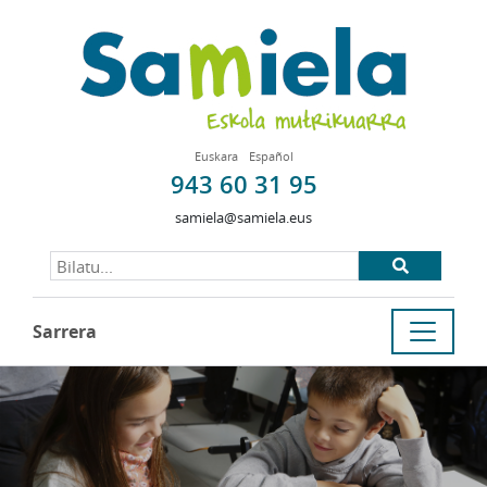
Euskara
Español
943 60 31 95
samiela@samiela.eus
Sarrera