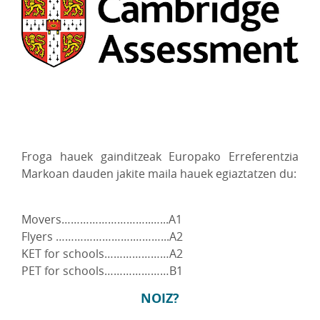
Froga hauek gainditzeak Europako Erreferentzia
Markoan dauden jakite maila hauek egiaztatzen du:
Movers………………………..…...A1
Flyers …………………….………...A2
KET for schools…………………A2
PET for schools…………………B1
NOIZ?