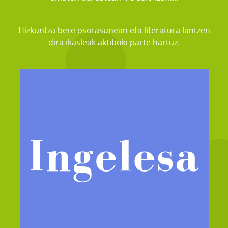
Hizkuntza bere osotasunean eta literatura lantzen
dira ikasleak aktiboki parte hartuz.