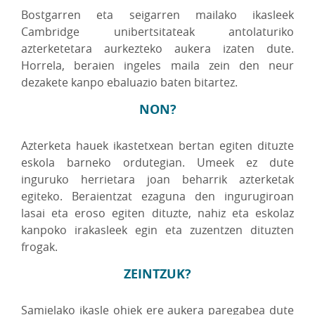
Bostgarren eta seigarren mailako ikasleek
Cambridge unibertsitateak antolaturiko
azterketetara aurkezteko aukera izaten dute.
Horrela, beraien ingeles maila zein den neur
dezakete kanpo ebaluazio baten bitartez.
NON?
Azterketa hauek ikastetxean bertan egiten dituzte
eskola barneko ordutegian. Umeek ez dute
inguruko herrietara joan beharrik azterketak
egiteko. Beraientzat ezaguna den ingurugiroan
lasai eta eroso egiten dituzte, nahiz eta eskolaz
kanpoko irakasleek egin eta zuzentzen dituzten
frogak.
ZEINTZUK?
Samielako ikasle ohiek ere aukera paregabea dute