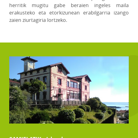
herritik mugitu gabe beraien ingeles maila
erakusteko eta etorkizunean erabilgarria izango
zaien ziurtagiria lortzeko.