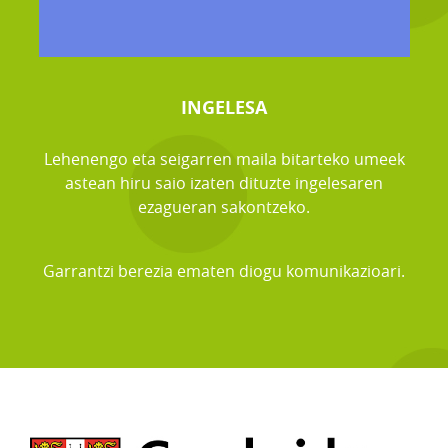
INGELESA
Lehenengo eta seigarren maila bitarteko umeek
astean hiru saio izaten dituzte ingelesaren
ezagueran sakontzeko.
Garrantzi berezia ematen diogu komunikazioari.