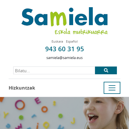
Euskara
Español
943 60 31 95
samiela@samiela.eus
Hizkuntzak