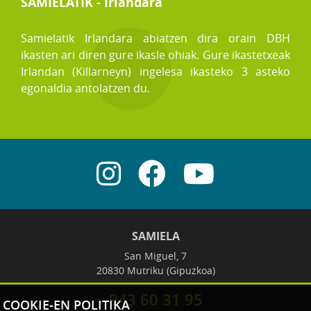
SAMIELATIK - Irlandara
Samielatik Irlandara abiatzen dira orain DBH
ikasten ari diren gure ikasle ohiak. Gure ikastetxeak
Irlandan (Killarneyn) ingelesa ikasteko 3 asteko
egonaldia antolatzen du.
SAMIELA
San Miguel, 7
20830 Mutriku (Gipuzkoa)
943 60 31 95
COOKIE-EN POLITIKA