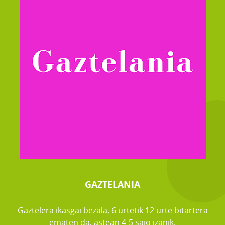
GAZTELANIA
Gaztelera ikasgai bezala, 6 urtetik 12 urte bitartera
ematen da, astean 4-5 saio izanik.