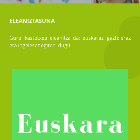
ELEANIZTASUNA
Gure ikastetxea eleanitza da; euskaraz, gazteleraz
eta ingelesez egiten dugu.