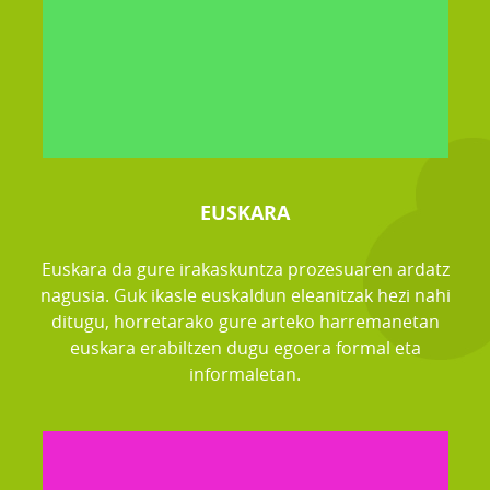
EUSKARA
Euskara da gure irakaskuntza prozesuaren ardatz
nagusia. Guk ikasle euskaldun eleanitzak hezi nahi
ditugu, horretarako gure arteko harremanetan
euskara erabiltzen dugu egoera formal eta
informaletan.