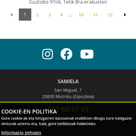
Guztizko 91tik, 1etik 8ra erakusten
1
...
2
3
4
10
11
12
SAMIELA
San Miguel, 7
20830 Mutriku (Gipuzkoa)
943 60 31 95
COOKIE-EN POLITIKA
Gure cookie-ak eta hirugarren batzuenak erabiltzen ditugu zure nabigazio-
samiela@samiela.eus
ohiturak aztertu eta, hala, gure zerbitzuak hobetzeko.
Informazio gehiago