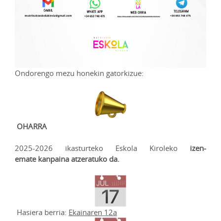
Ondorengo mezu honekin gatorkizue:
OHARRA
2025-2026 ikasturteko Eskola Kiroleko
izen-
emate
kanpaina atzeratuko da.
Hasiera berria:
Ekainaren 12a