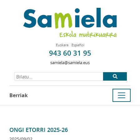
Euskara
Español
943 60 31 95
samiela@samiela.eus
Berriak
ONGI ETORRI 2025-26
2025/09/02