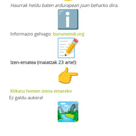
Haurrak heldu baten ardurapean joan beharko dira.
Informazio gehiago:
burumendi.org
Izen-ematea (maiatzak 23 arte!):
Klikatu hemen izena emateko
Ez galdu aukera!