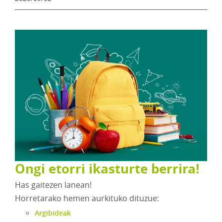
Ongi etorri ikasturte berrira!
Has gaitezen lanean!
Horretarako hemen aurkituko dituzue:
Argibideak