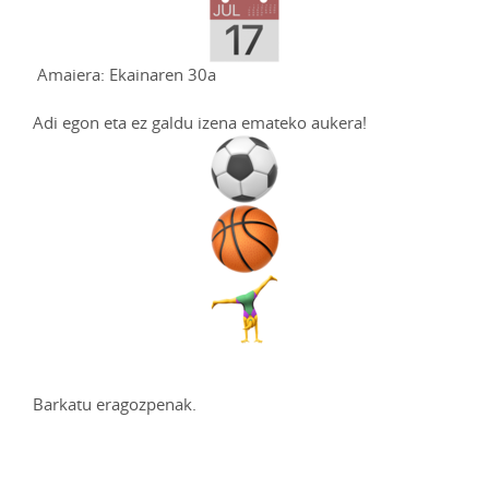
Amaiera: Ekainaren 30a
Adi egon eta ez galdu izena emateko aukera!
Barkatu eragozpenak.