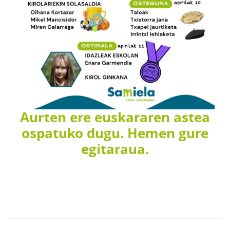
Aurten ere euskararen astea
ospatuko dugu. Hemen gure
egitaraua.