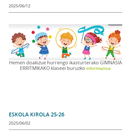
2025/06/12
Hemen doakizue hurrengo ikasturterako GIMNASIA
ERRITMIKAKO klaseei buruzko
informazioa:
ESKOLA KIROLA 25-26
2025/06/02