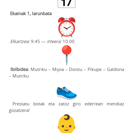
Ekainak 1, larunbata
Elkartzea:
9:45 —
Irteera:
10:00
Ibilbidea:
Mutriku – Mijoa – Doistu – Pikupe – Galdona
– Mutriku
Prestatu botak eta zatoz giro ederrean mendiaz
gozatzera!