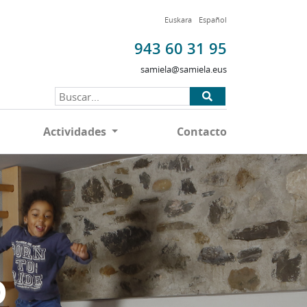
Euskara
Español
943 60 31 95
samiela@samiela.eus
Actividades
Contacto
D