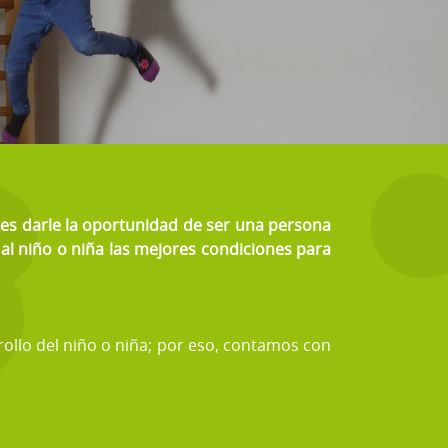
a es darle la oportunidad de ser una persona
 al niño o niña las mejores condiciones para
ollo del niño o niña; por eso, contamos con